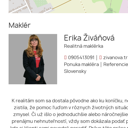
Maklér
Erika Živáňová
Realitná maklérka
0905413091
zivanova.t
Ponuka makléra
Referenci
Slovensky
K realitám som sa dostala pôvodne ako ku koníčku, n
zistila, že pomoc ľuďom v rôznych životných situác
zmysel. Či už išlo o jednoduchšie alebo náročnejšie
prenájmu nehnuteľností, vždy som dokázala podať 