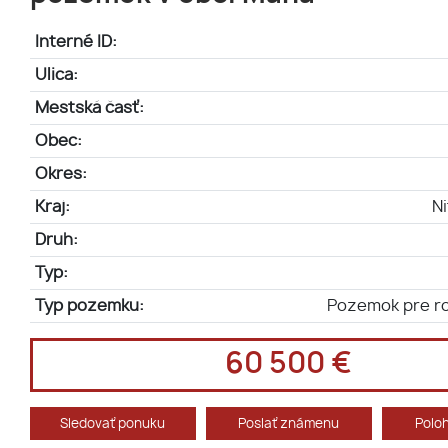
Interné ID:
Ulica:
Mestská časť:
Obec:
Okres:
Kraj:
Ni
Druh:
Typ:
Typ pozemku:
Pozemok pre r
60 500 €
Sledovať ponuku
Poslať známenu
Polo