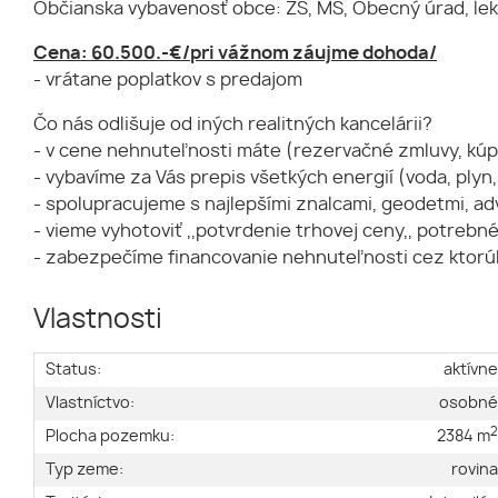
Občianska vybavenosť obce: ZŠ, MŠ, Obecný úrad, lekár
Cena: 60.500.-€/pri vážnom záujme dohoda/
- vrátane poplatkov s predajom
Čo nás odlišuje od iných realitných kancelárii?
- v cene nehnuteľnosti máte (rezervačné zmluvy, kúp
- vybavíme za Vás prepis všetkých energií (voda, plyn,
- spolupracujeme s najlepšími znalcami, geodetmi, a
- vieme vyhotoviť ,,potvrdenie trhovej ceny,, potrebn
- zabezpečíme financovanie nehnuteľnosti cez ktor
Vlastnosti
Status:
aktívn
Vlastníctvo:
osobn
Plocha pozemku:
2384 m
Typ zeme:
rovin