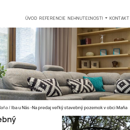
ÚVOD
REFERENCIE
NEHNUTEĽNOSTI
KONTAKT
 Maňa
/
Iba u Nás -Na predaj veľký stavebný pozemok v obci Maňa
vebný