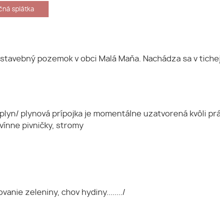
ná splátka
stavebný pozemok v obci Malá Maňa. Nachádza sa v tichej 
 plyn/ plynová prípojka je momentálne uzatvorená kvôli 
vínne pivničky, stromy
anie zeleniny, chov hydiny......../