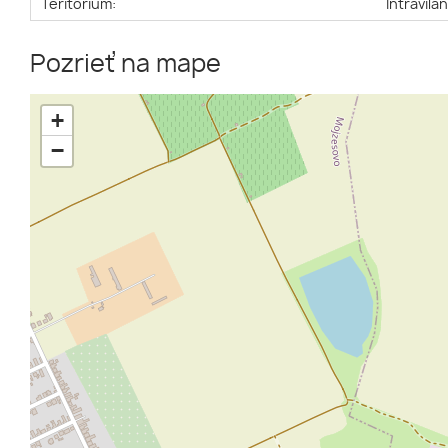
Teritórium:
Intravilá
Pozrieť na mape
+
−