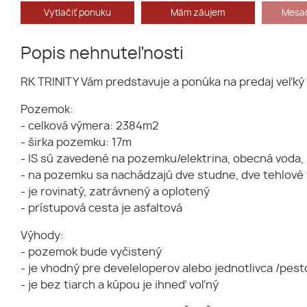
Vytlačiť ponuku
Mám záujem
Mesač
Popis nehnuteľnosti
RK TRINITY Vám predstavuje a ponúka na predaj veľký 
Pozemok:
- celková výmera: 2384m2
- širka pozemku: 17m
- IS sú zavedené na pozemku/elektrina, obecná voda,
- na pozemku sa nachádzajú dve studne, dve tehlové 
- je rovinatý, zatrávnený a oplotený
- prístupová cesta je asfaltová
Výhody:
- pozemok bude vyčistený
- je vhodný pre develeloperov alebo jednotlivca /pestov
- je bez tiarch a kúpou je ihneď voľný