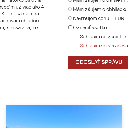
Mám záujem o ďalšie inf
ma natoľko oslovila,
pôsobím už viac ako 4
Mám záujem o obhliadku
 Klienti sa na mňa
Navrhujem cenu ... EUR.
 zachovám chladnú
Označiť všetko
am, kde sa zdá, že
Súhlasím so zasielan
Súhlasím so spracov