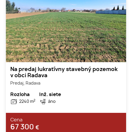
Na predaj lukratívny stavebný pozemok
v obci Radava
Predaj, Radava
Rozloha
Inž. siete
2
2240 m
áno
Cena
67 300
€