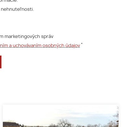
ormácie.
 nehnuteľnosti.
ím marketingových správ
*
aním a uchovávaním osobných údajov