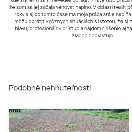
kde si klienti sami nevedeli poradiť. Práve táto práca 
že som sa jej začala venovať naplno. V oblasti realít 
roky a aj po tomto čase ma moja práca stále napĺňa.
môžu obrátiť v rôznych situáciách s istotou, že si
hlavu, profesionálny prístup a nájdem riešenie aj t
žiadne neexistuje.
Podobné nehnuteľnosti