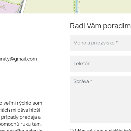
Radi Vám poradí
rinity@gmail.com
e
o veľmi rýchlo som
iách mi dáva hlbší
 prípady predaja a
pomocnú ruku tam,