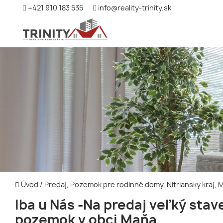
+421 910 183 535
info@reality-trinity.sk
Úvod
/
Predaj, Pozemok pre rodinné domy, Nitriansky kraj,
Iba u Nás -Na predaj veľký sta
pozemok v obci Maňa