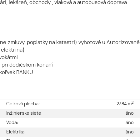
i, lekáreň, obchody , vlaková a autobusová doprava.......
ne zmluvy, poplatky na katastri) vyhotové u Autorizovan
 elektrina)
dvokátmi
é pri dedičskom konaní
úkoľvek BANKU
2
e
Celková plocha:
2384 m
é
Inžinierske siete:
áno
2
Voda:
áno
a
Elektrika:
áno