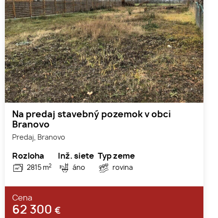
Na predaj stavebný pozemok v obci
Branovo
Predaj, Branovo
Rozloha
Inž. siete
Typ zeme
2
2815 m
áno
rovina
Cena
62 300
€