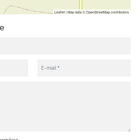
Leaflet
| Map data ©
OpenStreetMap
contributors
me