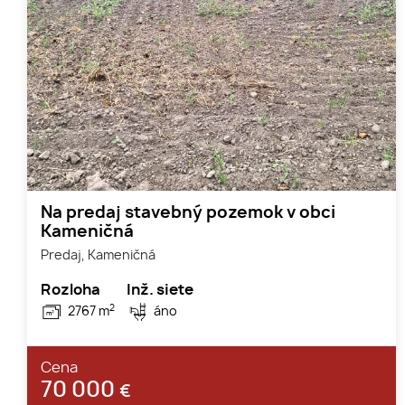
Na predaj stavebný pozemok v obci
Kameničná
Predaj, Kameničná
Rozloha
Inž. siete
2
2767 m
áno
Cena
70 000
€