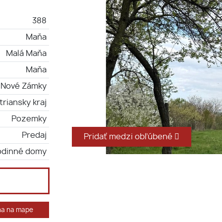
388
Maňa
Malá Maňa
Maňa
Nové Zámky
triansky kraj
Pozemky
Predaj
Pridať medzi obľúbené
odinné domy
ha na mape