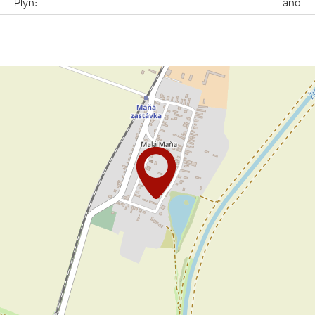
n
Plyn:
áno