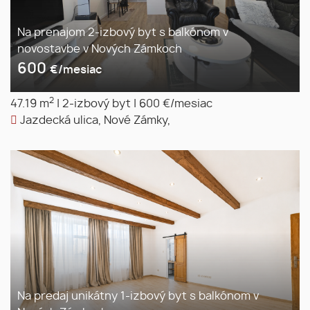
Na prenajom 2-izbový byt s balkónom v
novostavbe v Nových Zámkoch
600
€/mesiac
2
47.19 m
|
2-izbový byt
|
600 €/mesiac
Jazdecká ulica, Nové Zámky,
Na predaj unikátny 1-izbový byt s balkónom v