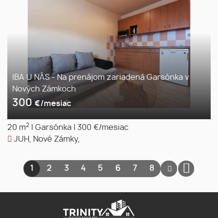
IBA U NÁS - Na prenájom zariadená Garsónka v
Nových Zámkoch
300
€/mesiac
2
20 m
|
Garsónka
|
300 €/mesiac
JUH, Nové Zámky,
1
2
3
4
5
6
7
8