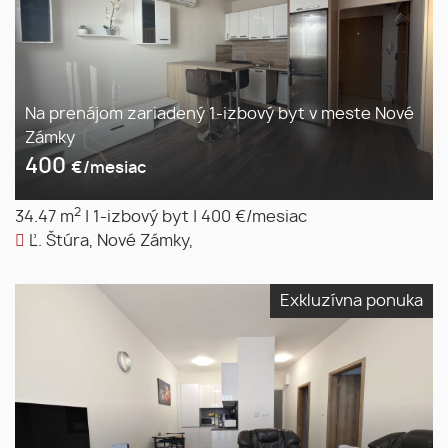
Na prenájom zariadený 1-izbový byt v meste Nové
Zámky
400
€/mesiac
2
34.47 m
|
1-izbový byt
|
400 €/mesiac
Ľ. Štúra, Nové Zámky,
Exkluzívna ponuka