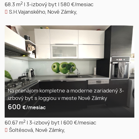
2
68.3 m
|
3-izbový byt
|
580 €/mesiac
S.H.Vajanského, Nové Zámky,
Na prenájom kompletne a moderne zariadený 3-
izbový byt s loggiou v meste Nové Zámky
600
€/mesiac
2
60.67 m
|
3-izbový byt
|
600 €/mesiac
Šoltésová, Nové Zámky,