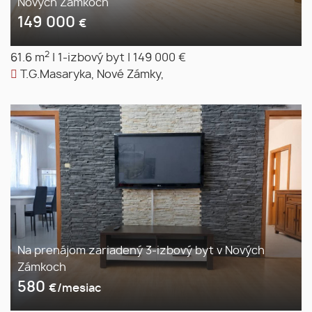
Nových Zámkoch
149 000
€
2
61.6 m
|
1-izbový byt
|
149 000 €
T.G.Masaryka, Nové Zámky,
Na prenájom zariadený 3-izbový byt v Nových
Zámkoch
580
€/mesiac