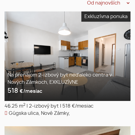
Exkluzívna ponuka
Na prenájom 2-izbový byt neďaleko centra v
Nových Zámkoch, EXKLUZÍVNE
518
€/mesiac
2
46.25 m
|
2-izbový byt
|
518 €/mesiac
Gúgska ulica, Nové Zámky,