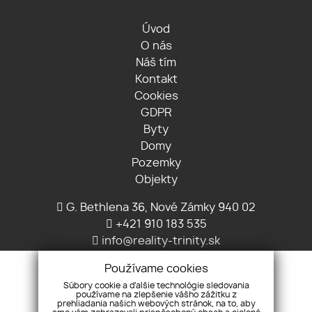
Úvod
O nás
Náš tím
Kontakt
Cookies
GDPR
Byty
Domy
Pozemky
Objekty
G. Bethlena 36, Nové Zámky 940 02
+421 910 183 535
info@reality-trinity.sk
Používame cookies
Súbory cookie a ďalšie technológie sledovania
používame na zlepšenie vášho zážitku z
prehliadania našich webových stránok, na to, aby