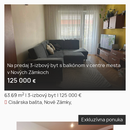
Na predaj 3-izbový byt s balkónom v centre mesta
v Nových Zámkoch
125 000
€
2
63.69 m
|
3-izbový byt
|
125 000 €
Cisárska bašta, Nové Zámky,
Exkluzívna ponuka