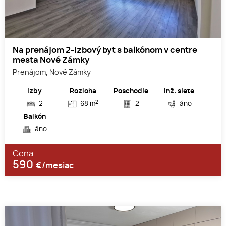
Na prenájom 2-izbový byt s balkónom v centre
mesta Nové Zámky
Prenájom, Nové Zámky
Izby
Rozloha
Poschodie
Inž. siete
2
2
68 m
2
áno
Balkón
áno
Cena
590
€/mesiac