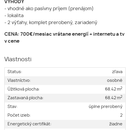
VÝHODY
- vhodné ako pasívny príjem (prenájom)
- lokalita
- 2 výťahy, komplet prerobený, zariadený
CENA: 700€/mesiac vrátane energií + internetu a tv
v cene
Vlastnosti
Status:
zľava
Vlastníctvo:
osobné
2
Úžitková plocha:
68.42 m
2
Zastavaná plocha:
68.42 m
Stav:
úplne prerobený
Počet izieb:
2
Energetický certifikát:
žiadne