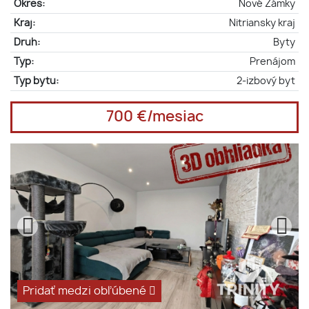
Okres:
Nové Zámky
Kraj:
Nitriansky kraj
Druh:
Byty
Typ:
Prenájom
Typ bytu:
2-izbový byt
700 €/mesiac
Pridať medzi obľúbené