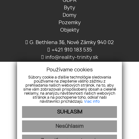
GDPR
Byty
Domy
Pozemky
Objekty
G. Bethlena 36, Nové Zámky 940 02
+421 910 183 535
info@reality-trinity.sk
Používame cookies
Súbory cookie a ďalšie technológie sledovania
používame na zlepšenie vášho zážitku z
prehliadania našich webových stránok, na to, aby
sme vám zobrazovali prispôsobený obsah a cielené
reklamy, na analýzu návštevnosti našich webových
stránok a na pochopenie toho, odkiaľ naši
návštevníci prichádzajú.
Viac info
Pridajte si nás
SÚHLASÍM
Nesúhlasím