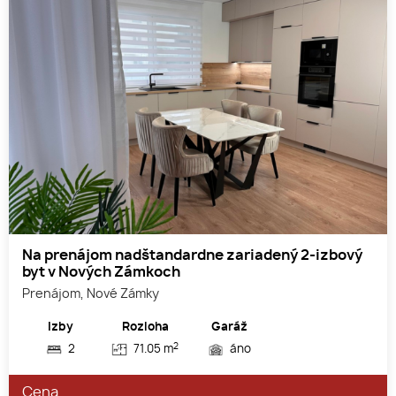
Na prenájom nadštandardne zariadený 2-izbový
byt v Nových Zámkoch
Prenájom, Nové Zámky
Izby
Rozloha
Garáž
2
2
71.05 m
áno
Cena