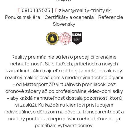
0910 183 535
zivan@reality-trinity.sk
Ponuka makléra
Certifikáty a ocenenia
Referencie
Slovensky
Reality pre mňa nie sú len o predaji či prenájme
nehnuteľností. Sú o ľuďoch, príbehoch a nových
začiatkoch. Ako majiteľ realitnej kancelárie a aktívny
realitný maklér pracujem s modernými technológiami
– od Matterport 3D virtuálnych prehliadok, cez
dronové zábery až po profesionálne video-obhliadky
– aby každá nehnuteľnosť dostala pozornosť, ktorú
si zaslúži. Ku každému klientovi pristupujem
individuálne, s dôrazom na dôveru, transparentnosť a
osobný prístup. Ja nepredávam nehnuteľnosti – ja
pomáham vytvárať domov.