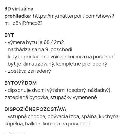
3D virtuálna
prehliadka:
https://my.matterport.com/show/?
m=z54jRfmcoZ1
BYT
- výmera bytu je 68,42m2
- nachádza sa na 9. poschodí
- k bytu prislúcha pivnica a komora na poschodí
- byt je klimatizovaný, kompletne prerobený
- zostáva zariadený
BYTOVÝ DOM
- dipsonuje dvomi výťahmi (osobný, nákladný),
zateplená bytovka, stupačky vymenené
DISPOZIČNE POZOSTÁVA
- vstupná chodba, obývacia izba, spálňa, kuchyňa,
kúpelňa, balkón, komora na poschodí