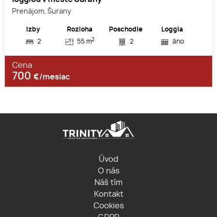
Prenájom, Šurany
Izby
Rozloha
Poschodie
Loggia
2
2
55 m
2
áno
Cena
700
€/mesiac
Úvod
O nás
Náš tím
Kontakt
Cookies