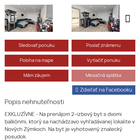
Sledovať ponuku
Poslať známenu
Poloha na mape
Vytlačiť ponuku
Mám záujem
Mesačná splátka
Zdieľať na Facebooku
Popis nehnuteľnosti
EXKLUZÍVNE - Na prenájom 2-izbový byt s dvomi
balkónmi, ktorý sa nachádzavo vyhľadávanej lokalite v
Nových Zýmkoch. Na byt je vyhotovený znalecký
posudok.