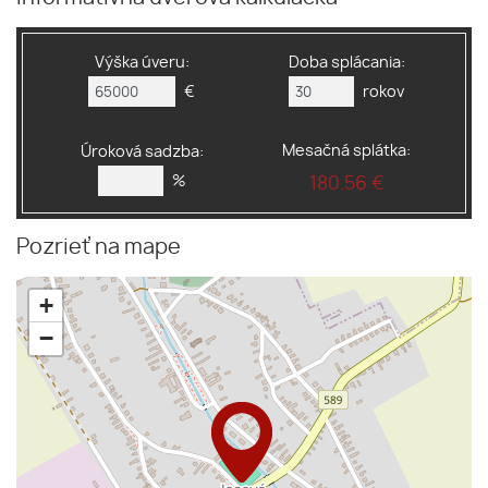
Výška úveru:
Doba splácania:
€
rokov
Mesačná splátka:
Úroková sadzba:
%
180.56 €
Pozrieť na mape
+
−