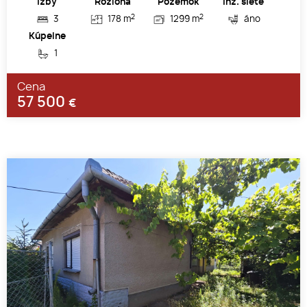
Izby
Rozloha
Pozemok
Inž. siete
2
2
3
178 m
1299 m
áno
Kúpelne
1
Cena
57 500
€