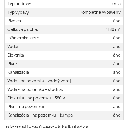
Typ budovy:
tehla
Typ výbavy:
kompletne vybavený
Pivnica:
áno
2
Celková plocha:
1180 m
Inžinierske siete:
áno
Voda:
áno
Elektrika:
áno
Plyn:
áno
Kanalizácia:
áno
Voda - na pozemku - vodný zdroj:
áno
Voda - na pozemku - studňa:
áno
Elektrika - na pozemku - 380 V:
áno
Plyn - na pozemku:
áno
Kanalizácia - na pozemku - žumpa:
áno
Informatívna úverová kalkulačka