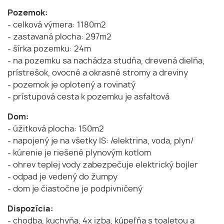
Pozemok:
- celková výmera: 1180m2
- zastavaná plocha: 297m2
- šírka pozemku: 24m
- na pozemku sa nachádza studňa, drevená dielňa,
prístrešok, ovocné a okrasné stromy a dreviny
- pozemok je oplotený a rovinatý
- prístupová cesta k pozemku je asfaltová
Dom:
- úžitková plocha: 150m2
- napojený je na všetky IS: /elektrina, voda, plyn/
- kúrenie je riešené plynovým kotlom
- ohrev teplej vody zabezpečuje elektrický bojler
- odpad je vedený do žumpy
- dom je čiastočne je podpivničený
Dispozícia:
- chodba, kuchyňa, 4x izba, kúpeľňa s toaletou a