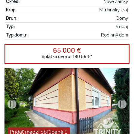
Okres:
Nové Zámky
Kraj:
Nitriansky kraj
Druh:
Domy
Typ:
Predaj
Typ domu:
Rodinný dom
65 000 €
Splátka úveru:
180.56 €
*
Pridať medzi obľúbené