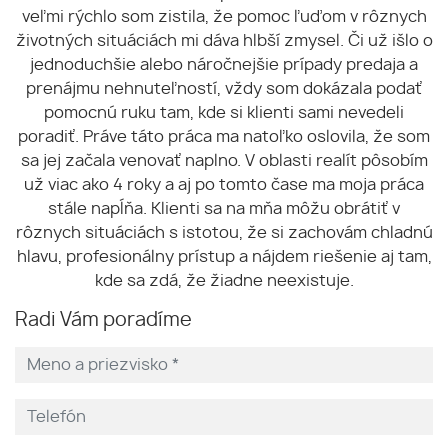
veľmi rýchlo som zistila, že pomoc ľuďom v rôznych
životných situáciách mi dáva hlbší zmysel. Či už išlo o
jednoduchšie alebo náročnejšie prípady predaja a
prenájmu nehnuteľností, vždy som dokázala podať
pomocnú ruku tam, kde si klienti sami nevedeli
poradiť. Práve táto práca ma natoľko oslovila, že som
sa jej začala venovať naplno. V oblasti realít pôsobím
už viac ako 4 roky a aj po tomto čase ma moja práca
stále napĺňa. Klienti sa na mňa môžu obrátiť v
rôznych situáciách s istotou, že si zachovám chladnú
hlavu, profesionálny prístup a nájdem riešenie aj tam,
kde sa zdá, že žiadne neexistuje.
Radi Vám poradíme