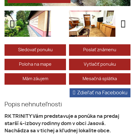
Sledovať ponuku
Poslať známenu
Poloha na mape
Vytlačiť ponuku
Mám záujem
Mesačná splátka
Zdieľať na Facebooku
Popis nehnuteľnosti
RK TRINITY Vám predstavuje a ponúka na predaj
starší 4-izbovy rodinny dom v obci Jasová.
Nachádza sa v tichej a kľudnej lokalite obce.