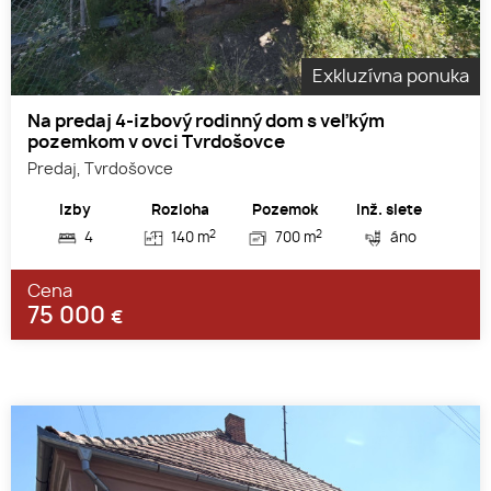
Exkluzívna ponuka
Na predaj 4-izbový rodinný dom s veľkým
pozemkom v ovci Tvrdošovce
Predaj, Tvrdošovce
Izby
Rozloha
Pozemok
Inž. siete
2
2
4
140 m
700 m
áno
Cena
75 000
€