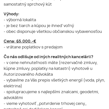
samostatný sprchový kút
Výhody:
- výborná lokalita
- je bez tiarch a kúpou je ihneď voľný
- obec disponuje všetkou občianskou vybavenosťou
Cena: 65.000.-€
- vrátane poplatkov s predajom
Čo nás odlišuje od iných realitných kancelárii?
- v cene nehnuteľnosti máte (rezervačné zmluvy,
kúpne zmluvy, poplatky na katastri) vyhotové u
Autorizovaného Advokáta
- vybavíme za Vás prepis všetkých energií (voda, plyn,
elektrina)
- spolupracujeme s najlepšími znalcami, geodetmi,
advokátmi
- vieme vyhotoviť ,,potvrdenie trhovej ceny,,