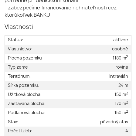
potrebné pri dedičskom konaní
- zabezpečíme financovanie nehnuteľnosti cez
ktorúkoľvek BANKU
Vlastnosti
Status:
aktívne
Vlastníctvo:
osobné
2
Plocha pozemku:
1180 m
Typ zeme:
rovina
Teritórium:
Intravilán
Šírka pozemku:
24 m
2
Úžitková plocha:
150 m
2
Zastavaná plocha:
170 m
2
Podlahová plocha:
150 m
Stav:
pôvodný stav
Počet izieb:
4