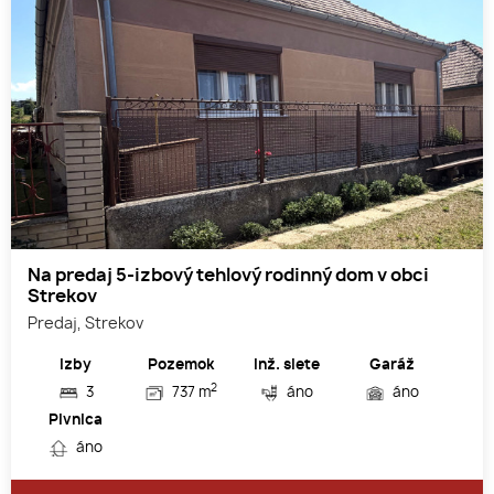
Na predaj 5-izbový tehlový rodinný dom v obci
Strekov
Predaj, Strekov
Izby
Pozemok
Inž. siete
Garáž
2
3
737 m
áno
áno
Pivnica
áno