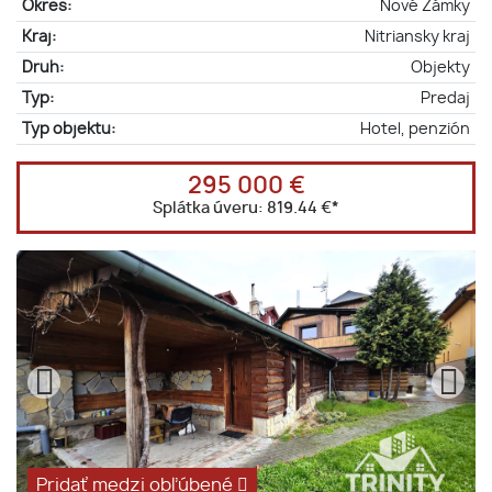
Okres:
Nové Zámky
Kraj:
Nitriansky kraj
Druh:
Objekty
Typ:
Predaj
Typ objektu:
Hotel, penzión
295 000 €
Splátka úveru:
819.44 €
*
Pridať medzi obľúbené