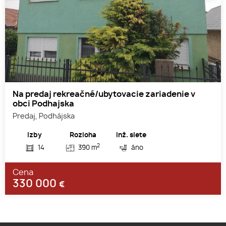
Na predaj rekreačné/ubytovacie zariadenie v
obci Podhajska
Predaj, Podhájska
Izby
Rozloha
Inž. siete
2
14
390 m
áno
Cena
330 000
€