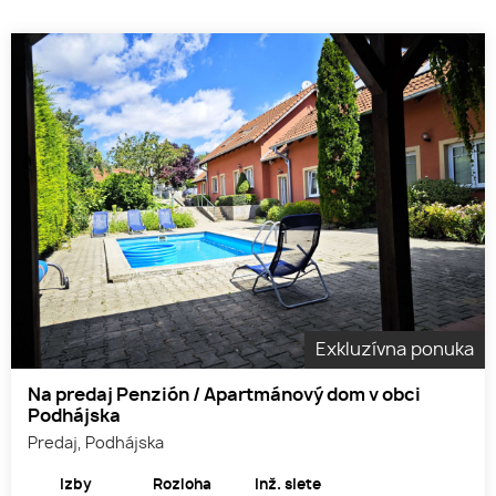
Exkluzívna ponuka
Na predaj Penzión / Apartmánový dom v obci
Podhájska
Predaj, Podhájska
Izby
Rozloha
Inž. siete