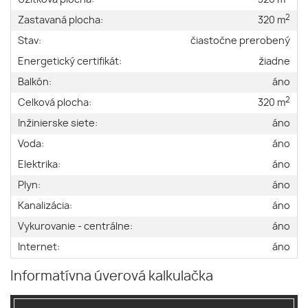
2
Zastavaná plocha:
320 m
Stav:
čiastočne prerobený
Energetický certifikát:
žiadne
Balkón:
áno
2
Celková plocha:
320 m
Inžinierske siete:
áno
Voda:
áno
Elektrika:
áno
Plyn:
áno
Kanalizácia:
áno
Vykurovanie - centrálne:
áno
Internet:
áno
Informatívna úverová kalkulačka