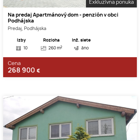
Exkluzívna ponuka
Na predaj Apartmánový dom - penzión v obci
Podhájska
Predaj, Podhájska
Izby
Rozloha
Inž. siete
2
10
260 m
áno
Cena
268 900
€