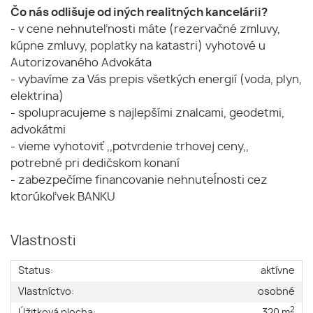
Čo nás odlišuje od iných realitných kancelárii?
- v cene nehnuteľnosti máte (rezervačné zmluvy,
kúpne zmluvy, poplatky na katastri) vyhotové u
Autorizovaného Advokáta
- vybavíme za Vás prepis všetkých energií (voda, plyn,
elektrina)
- spolupracujeme s najlepšími znalcami, geodetmi,
advokátmi
- vieme vyhotoviť ,,potvrdenie trhovej ceny,,
potrebné pri dedičskom konaní
- zabezpečíme financovanie nehnuteĺnosti cez
ktorúkoľvek BANKU
Vlastnosti
Status:
aktívne
Vlastníctvo:
osobné
2
Úžitková plocha:
320 m