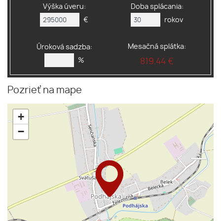
Výška úveru:
Doba splácania:
€
rokov
Mesačná splátka:
Úroková sadzba:
%
819.44 €
Pozrieť na mape
+
−