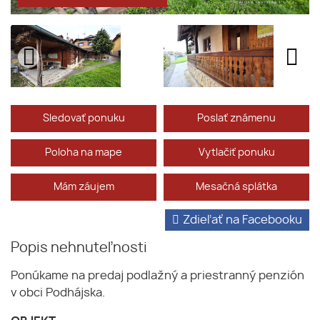
Sledovať ponuku
Poslať známenu
Poloha na mape
Vytlačiť ponuku
Mám záujem
Mesačná splátka
Zdieľať na Facebooku
Popis nehnuteľnosti
Ponúkame na predaj podlažný a priestranný penzión
v obci Podhájska.