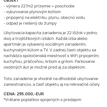
OBJEKT
- výmera 227m2 prízemie + poschodie
- vykurovanie plynovým kotlom
- pripojený na elektriku, plynu, obecnú vodu
- odpad je riešený do žumpy
Ubytovacia kapacita zariadenia je 22 lôžok v jedno,
dvoj a trojlôžkových izbách. Každá izba alebo
apartmán je vybavený sociálnym zariadením,
kuchynským kútom a TV. V zadnej časti objektu sa
nachádza spoločenská miestnosť s WiFi pripojením,
kuchyňou, práčovňou, krbom a grilom. Parkovanie
osobných áut je možné pred aj za objektom.
Toto zariadenie je vhodné na dlhodobé ubytovanie
zamestnancov, a časť objektu aj na rekreačné účely.
CENA: 295.000,-EUR
*Vrátane poplatkov spojených s predajom