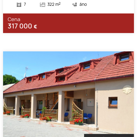
2
7
322 m
áno
Cena
317 000
€