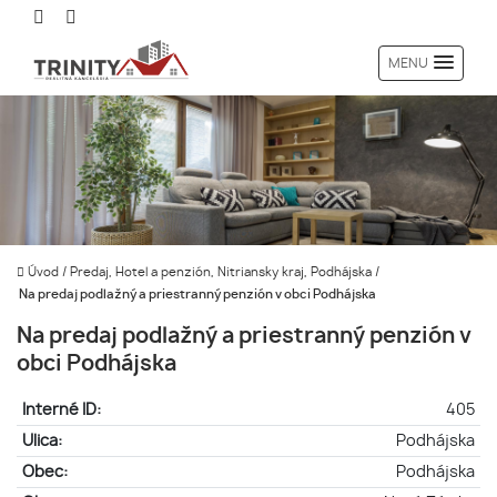
MENU
Úvod
/
Predaj, Hotel a penzión, Nitriansky kraj, Podhájska
/
Na predaj podlažný a priestranný penzión v obci Podhájska
Na predaj podlažný a priestranný penzión v
obci Podhájska
Interné ID:
405
Ulica:
Podhájska
Obec:
Podhájska