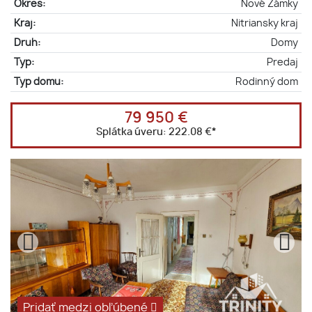
Okres:
Nové Zámky
Kraj:
Nitriansky kraj
Druh:
Domy
Typ:
Predaj
Typ domu:
Rodinný dom
79 950 €
Splátka úveru:
222.08 €
*
Pridať medzi obľúbené