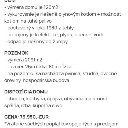
DOM
- výmera domu je 120m2
- vykurovanie je riešené plynovým kotlom + možnosť
kotlom na tuhé palivo
- postavený v roku 1980 z tehly
- pripojený je k elektrike, plynu, obecnej vode
- odpad je riešený do žumpy
POZEMOK
- výmera 2091m2
- rozmer 26m šírka, 80m dĺžka
- na pozemku sa nachádza pivnica, studňa, ovocné
dreviny, hospodárska budova
DISPOZÍCIA DOMU
- chodba, kuchyňa, špajza, obývacia miestnosť,
spálňa, izba, kúpeľňa s wc
CENA: 79.950,-EUR
*Vrátane všetkých poplatkov spojených s predajom