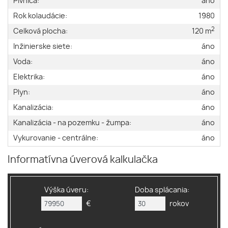
Pivnica:
áno
Rok kolaudácie:
1980
2
Celková plocha:
120 m
Inžinierske siete:
áno
Voda:
áno
Elektrika:
áno
Plyn:
áno
Kanalizácia:
áno
Kanalizácia - na pozemku - žumpa:
áno
Vykurovanie - centrálne:
áno
Informatívna úverová kalkulačka
Výška úveru:
Doba splácania:
€
rokov