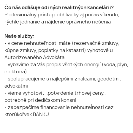
Čo nás odlišuje od iných realitných kancelárii?
Profesionálny prístup, obhliadky aj počas víkendu,
rýchle jednanie a nájdenie správneho riešenia
Naše služby:
- v cene nehnuteľnosti máte (rezervačné zmluvy,
kúpne zmluvy, poplatky na katastri) vyhotové u
Autorizovaného Advokáta
- vybavíme za Vás prepis všetkých energií (voda, plyn,
elektrina)
- spolupracujeme s najlepšími znalcami, geodetmi,
advokátmi
- vieme vyhotoviť ,,potvrdenie trhovej ceny,,
potrebné pri dedičskom konaní
- zabezpečíme financovanie nehnuteĺnosti cez
ktorúkoľvek BANKU