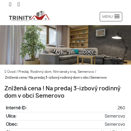
MENU
Úvod
/
Predaj, Rodinný dom, Nitriansky kraj, Semerovo
/
Znížená cena ! Na predaj 3-izbový rodinný dom v obci Semerovo
Znížená cena ! Na predaj 3-izbový rodinný
dom v obci Semerovo
Interné ID:
260
Ulica:
Semerovo
Obec:
Semerovo