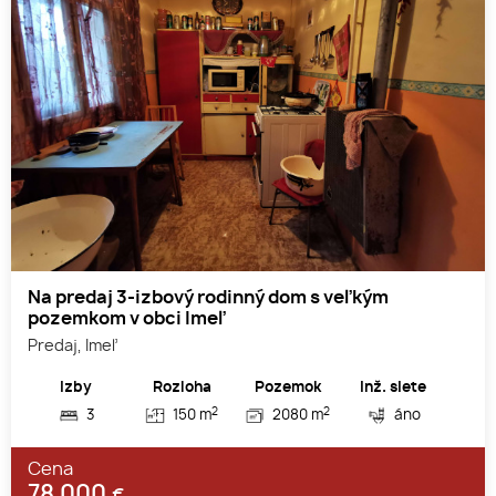
Na predaj 3-izbový rodinný dom s veľkým
pozemkom v obci Imeľ
Predaj, Imeľ
Izby
Rozloha
Pozemok
Inž. siete
2
2
3
150 m
2080 m
áno
Cena
78 000