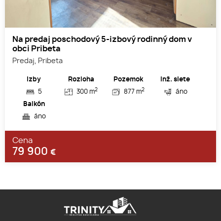
Na predaj poschodový 5-izbový rodinný dom v
obci Pribeta
Predaj, Pribeta
Izby
Rozloha
Pozemok
Inž. siete
2
2
5
300 m
877 m
áno
Balkón
áno
Cena
79 900
€