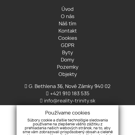
Úvod
O nás
Náš tím
Kontakt
Cookies
GDPR
Byty
Domy
Pozemky
Objekty
G. Bethlena 36, Nové Zámky 940 02
+421 910 183 535
info@reality-trinity.sk
Používame cookies
Súbory cookie a ďalšie technológie sledovania
používame na zlepšenie vášho zážitku z
prehliadania našich webových stránok, na to, aby
sme vám zobrazovali prispôsobený obsah a cielené