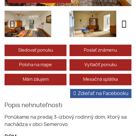
Sledovať ponuku
Poslať známenu
Poloha na mape
Vytlačiť ponuku
Mám záujem
Mesačná splátka
Zdieľať na Facebooku
Popis nehnuteľnosti
Ponúkame na predaj 3-izbový rodinný dom, ktorý sa
nachádza v obci Semerovo.