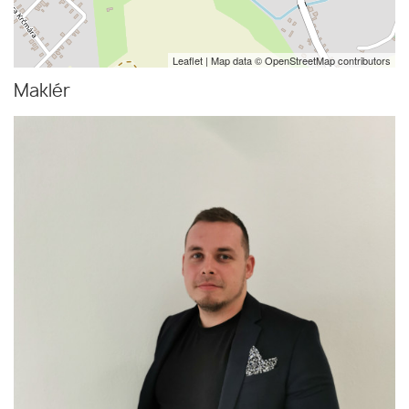
Leaflet
| Map data ©
OpenStreetMap
contributors
Maklér