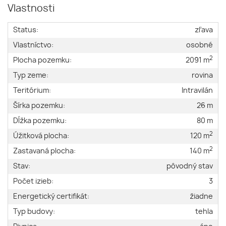
Vlastnosti
Status:
zľava
Vlastníctvo:
osobné
2
Plocha pozemku:
2091 m
Typ zeme:
rovina
Teritórium:
Intravilán
Šírka pozemku:
26 m
Dĺžka pozemku:
80 m
2
Úžitková plocha:
120 m
2
Zastavaná plocha:
140 m
Stav:
pôvodný stav
Počet izieb:
3
Energetický certifikát:
žiadne
Typ budovy:
tehla