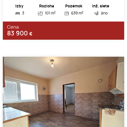
Izby
Rozloha
Pozemok
Inž. siete
2
2
3
101 m
639 m
áno
Cena
83 900
€