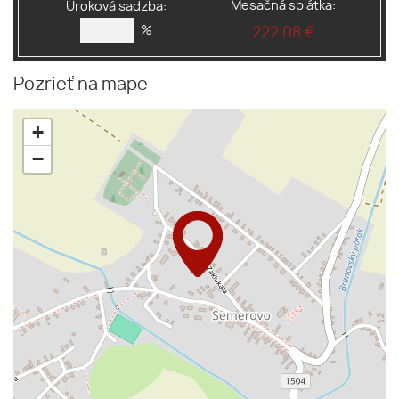
Mesačná splátka:
Úroková sadzba:
%
222.08 €
Pozrieť na mape
+
−