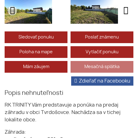
Sledovať ponuku
Poslať známenu
Poloha na mape
Vytlačiť ponuku
Mám záujem
Mesačná splátka
Zdieľať na Facebooku
Popis nehnuteľnosti
RK TRINITY Vám predstavuje a ponúka na predaj
záhradu v obci Tvrdošovce. Nachádza sa v tichej
lokalite obce.
Záhrada: