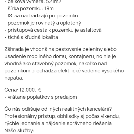
- celková výmera: 521m2
- šírka pozemku: 19m
- IS. sa nachádzajú pri pozemku
- pozemok je rovinatý a oplotený
- prístupová cesta k pozemku je asfaltová
- tichá a kľudná lokalita
Záhrada je vhodná na pestovanie zeleniny alebo
usadenie mobilného domu, kontajneru, no nie je
vhodná ako stavebný pozemok, nakoľko nad
pozemkom prechádza elektrické vedenie vysokého
napätia.
Cena: 12.000.-€
- vrátane poplatkov s predajom
Čo nás odlišuje od iných realitných kancelárii?
Profesionálny prístup, obhliadky aj počas víkendu,
rýchle jednanie a nájdenie správneho riešenia
Naše služby: