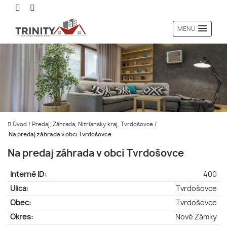
MENU
Úvod
/
Predaj, Záhrada, Nitriansky kraj, Tvrdošovce
/
Na predaj záhrada v obci Tvrdošovce
Na predaj záhrada v obci Tvrdošovce
Interné ID:
400
Ulica:
Tvrdošovce
Obec:
Tvrdošovce
Okres:
Nové Zámky