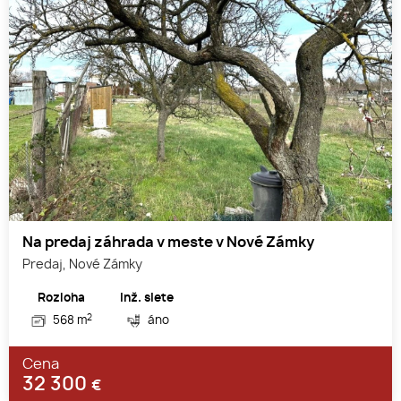
Na predaj záhrada v meste v Nové Zámky
Predaj, Nové Zámky
Rozloha
Inž. siete
2
568 m
áno
Cena
32 300
€