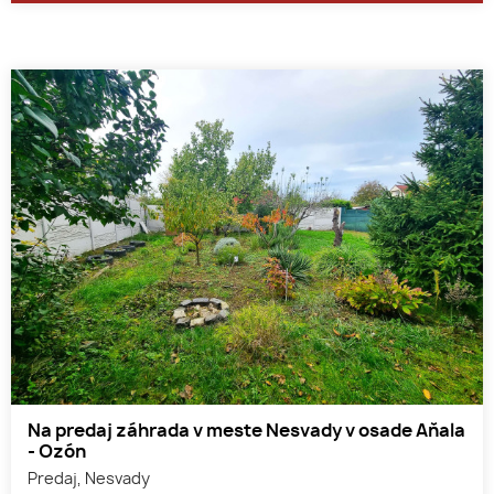
Na predaj záhrada v meste Nesvady v osade Aňala
- Ozón
Predaj, Nesvady