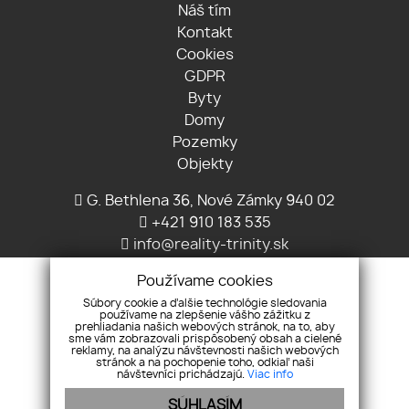
Náš tím
Kontakt
Cookies
GDPR
Byty
Domy
Pozemky
Objekty
G. Bethlena 36, Nové Zámky 940 02
+421 910 183 535
info@reality-trinity.sk
Používame cookies
Súbory cookie a ďalšie technológie sledovania
používame na zlepšenie vášho zážitku z
prehliadania našich webových stránok, na to, aby
sme vám zobrazovali prispôsobený obsah a cielené
reklamy, na analýzu návštevnosti našich webových
stránok a na pochopenie toho, odkiaľ naši
návštevníci prichádzajú.
Viac info
Pridajte si nás
SÚHLASÍM