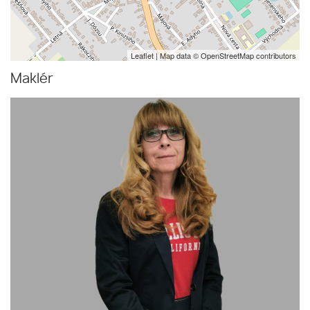
Leaflet
| Map data ©
OpenStreetMap
contributors
Maklér