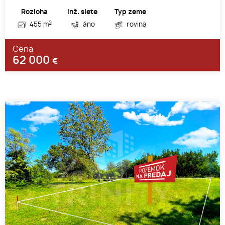
Rozloha
Inž. siete
Typ zeme
2
455 m
áno
rovina
Cena
62 000
€