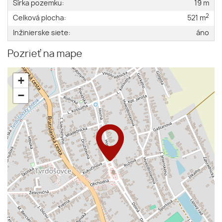
Šírka pozemku:
19 m
2
Celková plocha:
521 m
Inžinierske siete:
áno
Pozrieť na mape
+
−