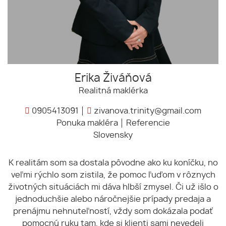
Erika Živáňová
Realitná maklérka
0905413091
zivanova.trinity@gmail.com
Ponuka makléra
Referencie
Slovensky
K realitám som sa dostala pôvodne ako ku koníčku, no
veľmi rýchlo som zistila, že pomoc ľuďom v rôznych
životných situáciách mi dáva hlbší zmysel. Či už išlo o
jednoduchšie alebo náročnejšie prípady predaja a
prenájmu nehnuteľností, vždy som dokázala podať
pomocnú ruku tam, kde si klienti sami nevedeli