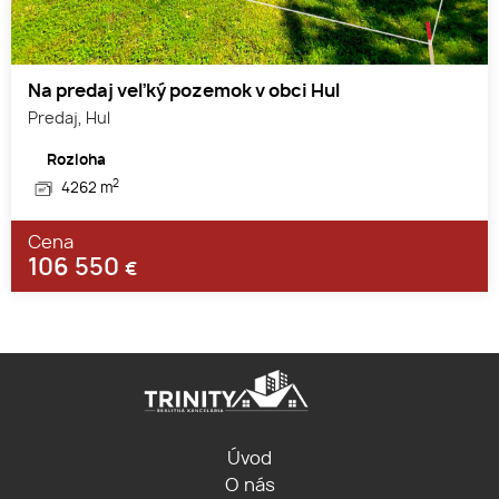
Na predaj veľký pozemok v obci Hul
Predaj, Hul
Rozloha
2
4262 m
Cena
106 550
€
Úvod
O nás