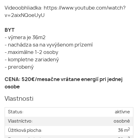
Videoobhliadka:
https://www.youtube.com/watch?
v=2aixNQoeUyU
BYT
- výmera je 36m2
- nachádza sa na vyvýšenom prízemí
-.maximálne 1-2 osoby
- kompletne zariadený
- prerobený
CENA: 520€/mesačne vrátane energií pri jednej
osobe
Vlastnosti
Status:
aktívne
Vlastníctvo:
osobné
2
Úžitková plocha:
36 m