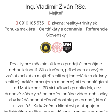
Ing. Vladimír Živáň RSc.
Majiteľ
0910 183 535
zivan@reality-trinity.sk
Ponuka makléra
Certifikáty a ocenenia
Referencie
Slovensky
Reality pre mňa nie sú len o predaji či prenájme
nehnuteľností. Sú o ľuďoch, príbehoch a nových
začiatkoch. Ako majiteľ realitnej kancelárie a aktívny
realitný maklér pracujem s modernými technológiami
– od Matterport 3D virtuálnych prehliadok, cez
dronové zábery až po profesionálne video-obhliadky
– aby každá nehnuteľnosť dostala pozornosť, ktorú
si zaslúži. Ku každému klientovi pristupujem
individuálne, s dôrazom na dôveru, transparentnosť a