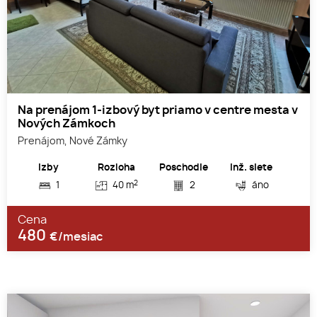
Na prenájom 1-izbový byt priamo v centre mesta v
Nových Zámkoch
Prenájom, Nové Zámky
Izby
Rozloha
Poschodie
Inž. siete
2
1
40 m
2
áno
Cena
480
€/mesiac