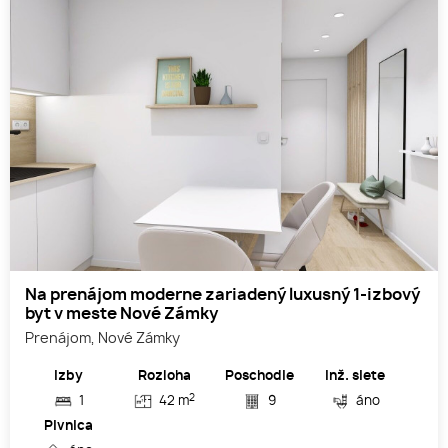
Na prenájom moderne zariadený luxusný 1-izbový
byt v meste Nové Zámky
Prenájom, Nové Zámky
Izby
Rozloha
Poschodie
Inž. siete
2
1
42 m
9
áno
Pivnica