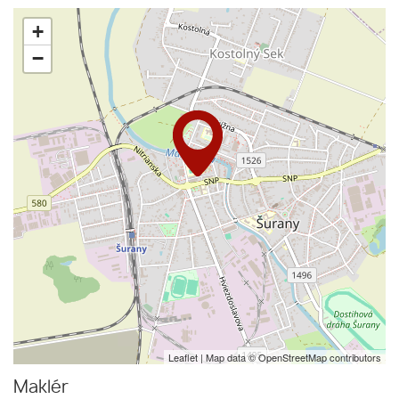
+
−
Leaflet
| Map data ©
OpenStreetMap
contributors
Maklér