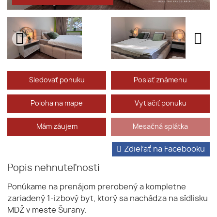
Sledovať ponuku
Poslať známenu
Poloha na mape
Vytlačiť ponuku
Mám záujem
Mesačná splátka
Zdieľať na Facebooku
Popis nehnuteľnosti
Ponúkame na prenájom prerobený a kompletne
zariadený 1-izbový byt, ktorý sa nachádza na sídlisku
MDŽ v meste Šurany.