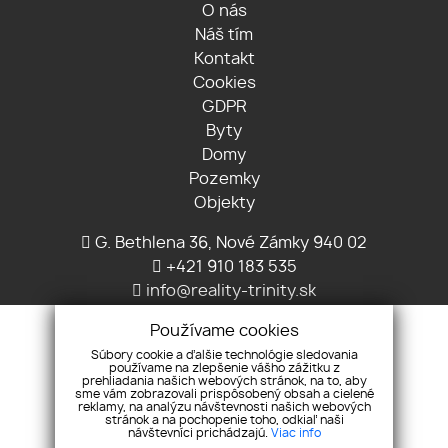
O nás
Náš tím
Kontakt
Cookies
GDPR
Byty
Domy
Pozemky
Objekty
G. Bethlena 36, Nové Zámky 940 02
+421 910 183 535
info@reality-trinity.sk
Používame cookies
Súbory cookie a ďalšie technológie sledovania
používame na zlepšenie vášho zážitku z
prehliadania našich webových stránok, na to, aby
sme vám zobrazovali prispôsobený obsah a cielené
reklamy, na analýzu návštevnosti našich webových
stránok a na pochopenie toho, odkiaľ naši
návštevníci prichádzajú.
Viac info