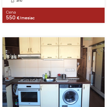
áno
Cena
550
€/mesiac