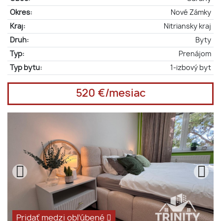
Okres:
Nové Zámky
Kraj:
Nitriansky kraj
Druh:
Byty
Typ:
Prenájom
Typ bytu:
1-izbový byt
520 €/mesiac
Pridať medzi obľúbené