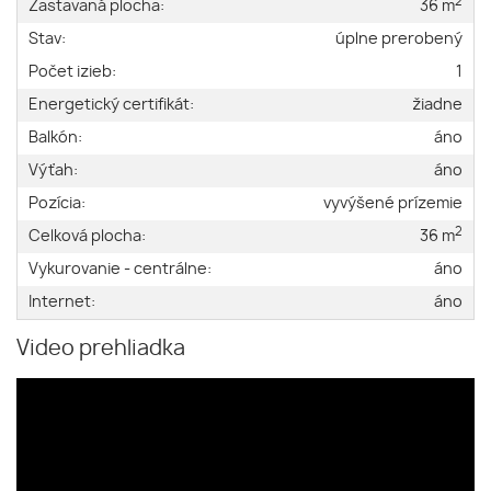
2
Zastavaná plocha:
36 m
Stav:
úplne prerobený
Počet izieb:
1
Energetický certifikát:
žiadne
Balkón:
áno
Výťah:
áno
Pozícia:
vyvýšené prízemie
2
Celková plocha:
36 m
Vykurovanie - centrálne:
áno
Internet:
áno
Video prehliadka