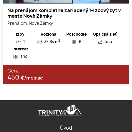
Na prenájom kompletne zariadený 1-izbový byt v
meste Nové Zámky
Prenájom, Nové Zámky
Izby
Rozloha
Poschodie
Optická sieť
2
1
38.64 m
6
áno
Internet
áno
Cena
450
€/mesiac
Úvod