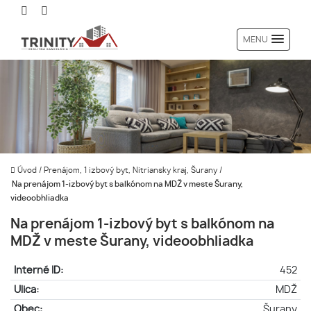
MENU
Úvod
/
Prenájom, 1 izbový byt, Nitriansky kraj, Šurany
/
Na prenájom 1-izbový byt s balkónom na MDŽ v meste Šurany,
videoobhliadka
Na prenájom 1-izbový byt s balkónom na
MDŽ v meste Šurany, videoobhliadka
Interné ID:
452
Ulica:
MDŽ
Obec:
Šurany