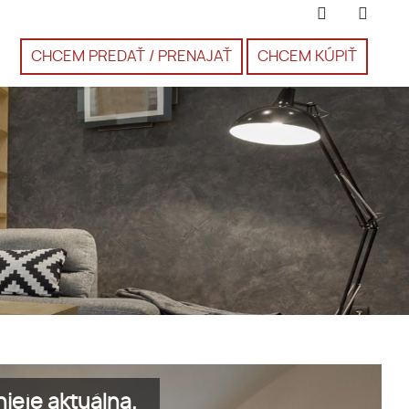
CHCEM PREDAŤ / PRENAJAŤ
CHCEM KÚPIŤ
ieje aktuálna.