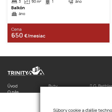
2
3
90 m
1
áno
Balkón
áno
Cena
650
€/mesiac
Úvod
Byty
G. Bethle
O nás
Domy
+421 910 
Náš tím
Pozemky
info@reali
Kontakt
Objekty
Cookies
Súbory cookie a ďalšie techn