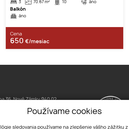
2
3
70.67 m
10
áno
Balkón
áno
Cena
650
€/mesiac
na 36, Nové Zámky 940 02
183 535
Používame cookies
ty-trinity.sk
ológie sledovania používame na zlepšenie vášho zážitku z