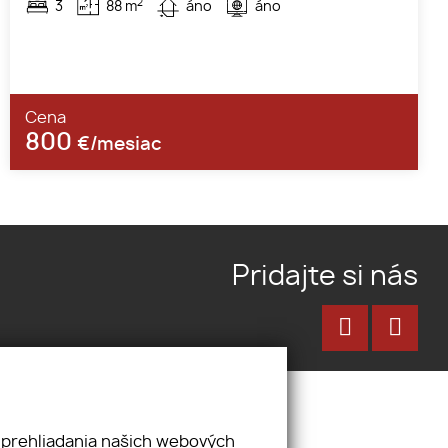
2
3
88 m
áno
áno
Cena
800
€/mesiac
Pridajte si nás
 prehliadania našich webových