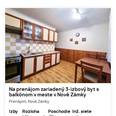
Na prenájom zariadený 3-izbový byt s
balkónom v meste v Nové Zámky
Prenájom, Nové Zámky
Izby
Rozloha
Poschodie
Inž. siete