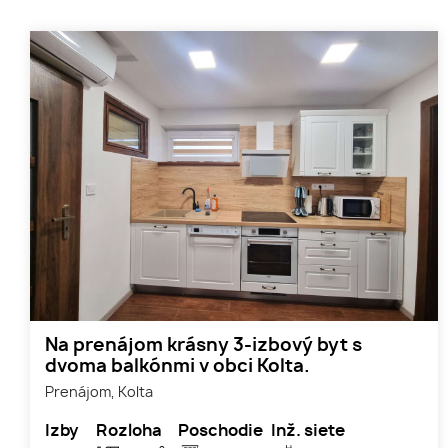
Na prenájom krásny 3-izbový byt s
dvoma balkónmi v obci Kolta.
Prenájom, Kolta
Izby
Rozloha
Poschodie
Inž. siete