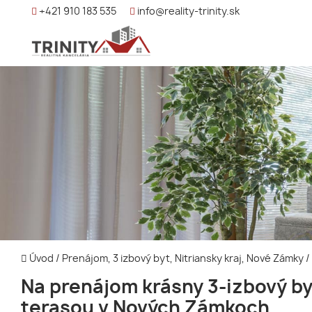
+421 910 183 535
info@reality-trinity.sk
Úvod
/
Prenájom, 3 izbový byt, Nitriansky kraj, Nové Zámky
/
Na prenájom krásny 3-izbový by
terasou v Nových Zámkoch