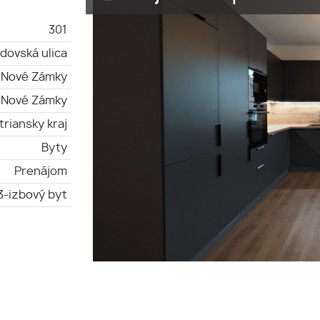
301
dovská ulica
Nové Zámky
Nové Zámky
triansky kraj
Byty
Prenájom
3-izbový byt