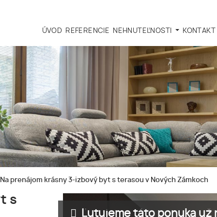
ÚVOD
REFERENCIE
NEHNUTEĽNOSTI
KONTAKT
Na prenájom krásny 3-izbový byt s terasou v Nových Zámkoch
t s
Ľutujeme táto ponuka už n