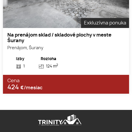
Exkluzívna ponuka
Na prenájom sklad / skladové plochy v meste
Šurany
Prenájom, Šurany
Izby
Rozloha
2
1
124 m
Cena
424
€/mesiac