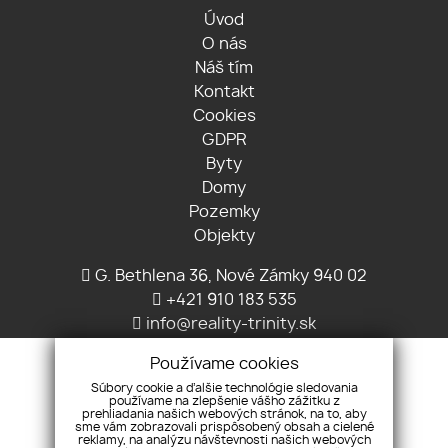
Úvod
O nás
Náš tím
Kontakt
Cookies
GDPR
Byty
Domy
Pozemky
Objekty
G. Bethlena 36, Nové Zámky 940 02
+421 910 183 535
info@reality-trinity.sk
Používame cookies
Súbory cookie a ďalšie technológie sledovania
používame na zlepšenie vášho zážitku z
prehliadania našich webových stránok, na to, aby
sme vám zobrazovali prispôsobený obsah a cielené
reklamy, na analýzu návštevnosti našich webových