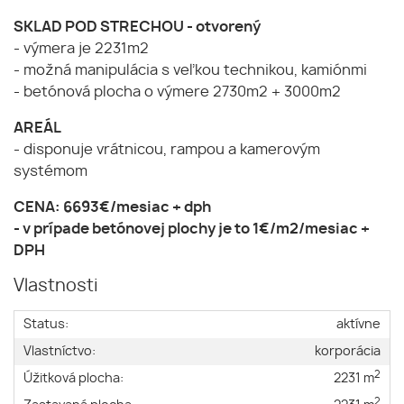
SKLAD POD STRECHOU - otvorený
- výmera je 2231m2
- možná manipulácia s veľkou technikou, kamiónmi
- betónová plocha o výmere 2730m2 + 3000m2
AREÁL
- disponuje vrátnicou, rampou a kamerovým
systémom
CENA: 6693€/mesiac + dph
- v prípade betónovej plochy je to 1€/m2/mesiac +
DPH
Vlastnosti
Status:
aktívne
Vlastníctvo:
korporácia
2
Úžitková plocha:
2231 m
2