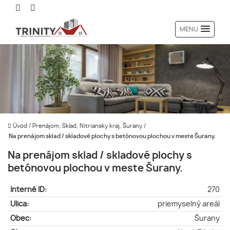
MENU
Úvod
/
Prenájom, Sklad, Nitriansky kraj, Šurany
/
Na prenájom sklad / skladové plochy s betónovou plochou v meste Šurany.
Na prenájom sklad / skladové plochy s
betónovou plochou v meste Šurany.
Interné ID:
270
Ulica:
priemyselný areál
Obec:
Šurany