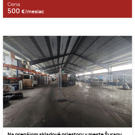
Cena
500
€/mesiac
Na prenájom skladové priestory v meste Šurany