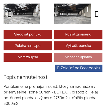
Sledovať ponuku
Poslať známenu
Poloha na mape
Vytlačiť ponuku
Mám záujem
Mesačná splátka
Zdieľať na Facebooku
Popis nehnuteľnosti
Ponúkame na prenájom sklad, ktorý sa nachádza v
priemyselnej zóne Šurian - ELITEX. K dispozícii je aj
betónová plocha o výmere 2730m2 + ďalšia plocha
3000m2.