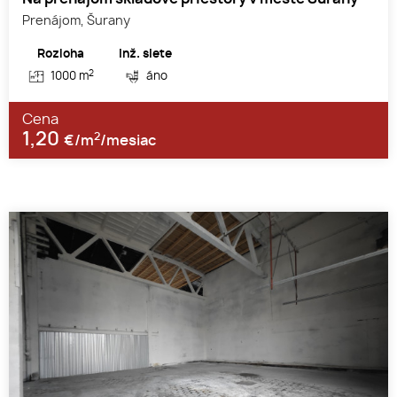
Prenájom, Šurany
Rozloha
Inž. siete
2
1000 m
áno
Cena
1,20
2
€/m
/mesiac