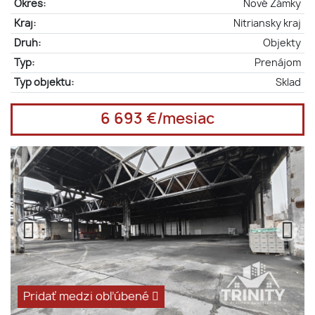
Okres:
Nové Zámky
Kraj:
Nitriansky kraj
Druh:
Objekty
Typ:
Prenájom
Typ objektu:
Sklad
6 693 €/mesiac
Pridať medzi obľúbené