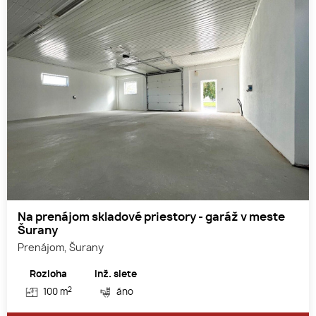
Na prenájom skladové priestory - garáž v meste
Šurany
Prenájom, Šurany
Rozloha
Inž. siete
2
100 m
áno