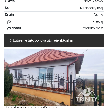
Okres:
Nové Zámky
Kraj:
Nitriansky kraj
Druh:
Domy
Typ:
Predaj
Typ domu:
Rodinný dom
Ľutujeme táto ponuka už nieje aktuálna.