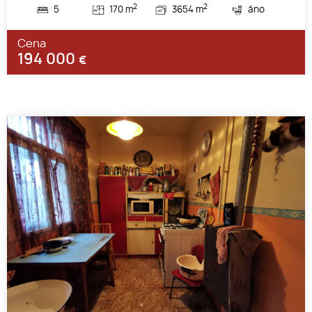
2
2
5
170 m
3654 m
áno
Cena
194 000
€