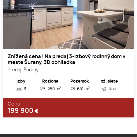
Znížená cena ! Na predaj 3-izbový rodinný dom v
meste Šurany, 3D obhliadka
Predaj, Šurany
Izby
Rozloha
Pozemok
Inž. siete
2
2
3
250 m
651 m
áno
Cena
199 900
€