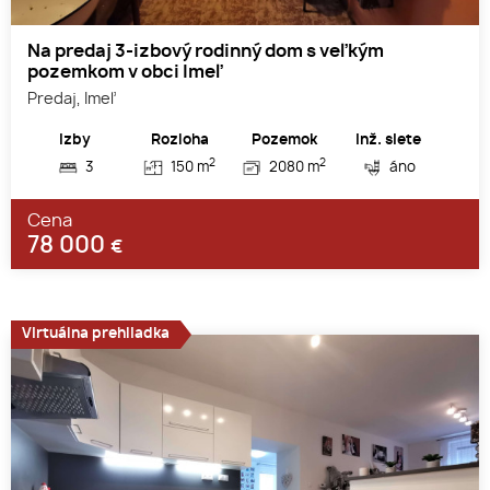
Na predaj 3-izbový rodinný dom s veľkým
pozemkom v obci Imeľ
Predaj, Imeľ
Izby
Rozloha
Pozemok
Inž. siete
2
2
3
150 m
2080 m
áno
Cena
78 000
€
Virtuálna prehliadka