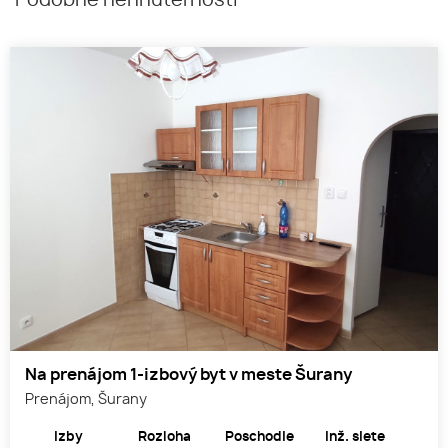
Podobné nehnuteľnosti
Na prenájom 1-izbový byt v meste Šurany
Prenájom, Šurany
Izby
Rozloha
Poschodie
Inž. siete