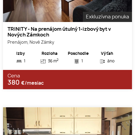
Exkluzívna ponuka
TRINITY - Na prenájom útulný 1-izbový byt v
Nových Zámkoch
Prenájom, Nové Zámky
Izby
Rozloha
Poschodie
Výťah
2
1
36 m
1
áno
Cena
380
€/mesiac