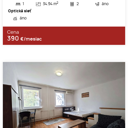
2
1
34.94 m
2
áno
Optická sieť
áno
Cena
390
€/mesiac