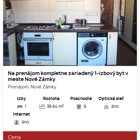
Na prenájom kompletne zariadený 1-izbový byt v
meste Nové Zámky
Prenájom, Nové Zámky
Izby
Rozloha
Poschodie
Optická sieť
2
1
38.64 m
6
áno
Internet
áno
Cena