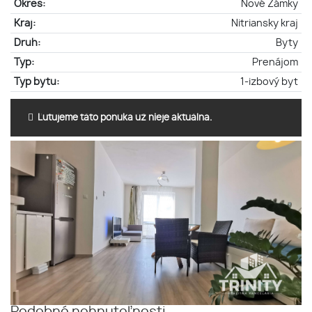
Okres:
Nové Zámky
Kraj:
Nitriansky kraj
Druh:
Byty
Typ:
Prenájom
Typ bytu:
1-izbový byt
Ľutujeme táto ponuka už nieje aktuálna.