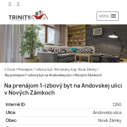
MENU
Úvod
/
Prenájom, 1 izbový byt, Nitriansky kraj, Nové Zámky
/
Na prenájom 1-izbový byt na Andovskej ulici v Nových Zámkoch
Na prenájom 1-izbový byt na Andovskej ulici
v Nových Zámkoch
Interné ID:
1250
Ulica:
Andovská ulica
Obec:
Nové Zámky