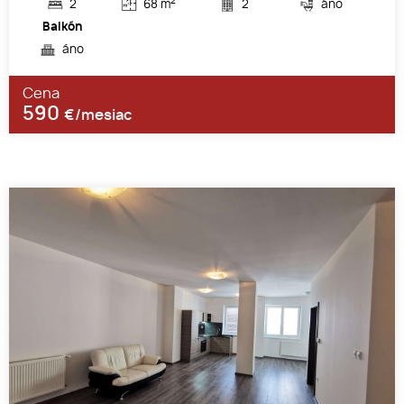
2
2
68 m
2
áno
Balkón
áno
Cena
590
€/mesiac