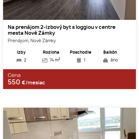
Na prenájom 2-izbový byt s loggiou v centre
mesta Nové Zámky
Prenájom, Nové Zámky
Izby
Rozloha
Poschodie
Balkón
2
2
74 m
1
áno
Cena
550
€/mesiac