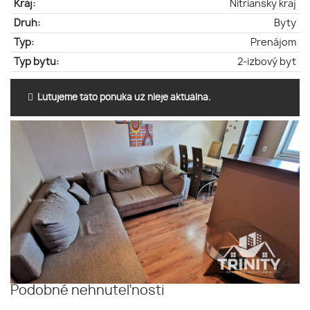
Kraj:
Nitriansky kraj
Druh:
Byty
Typ:
Prenájom
Typ bytu:
2-izbový byt
Ľutujeme táto ponuka už nieje aktuálna.
Podobné nehnuteľnosti