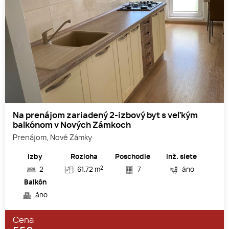
Na prenájom zariadený 2-izbový byt s veľkým
balkónom v Nových Zámkoch
Prenájom, Nové Zámky
Izby
Rozloha
Poschodie
Inž. siete
2
2
61.72 m
7
áno
Balkón
áno
Cena